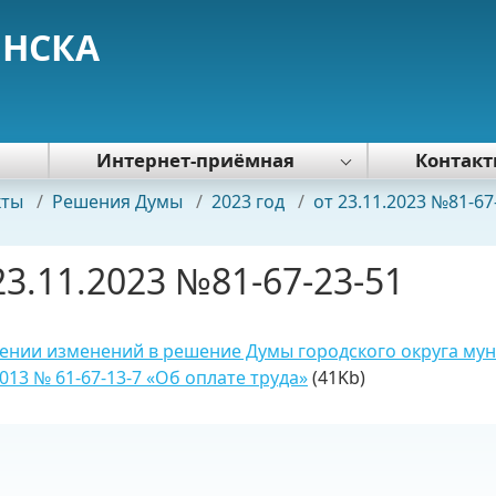
ЯНСКА
я
Интернет-приёмная
Контак
Политика обработки персональных
кты
/
Решения Думы
/
2023 год
/
от 23.11.2023 №81-67
данных
23.11.2023 №81-67-23-51
ении изменений в решение Думы городского округа мун
2013 № 61-67-13-7 «Об оплате труда»
(41Kb)