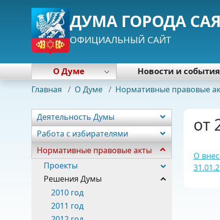
ДУМА ГОРОДА СА
ОФИЦИАЛЬНЫЙ САЙТ
О Думе
Новости и событи
Деятельность Думы
Главная
/
О Думе
/
Нормативные правовые а
Работа с избирателями
Нормативные правовые акты
Деятельность Думы
от 
Почетная грамота Думы
Работа с избирателями
Председатель Думы
Нормативные правовые акты
Депутаты
О внес
Постоянные комиссии
Проекты
31.01.
Фракции
Решения Думы
Аппарат
2010 год
2011 год
2012 год