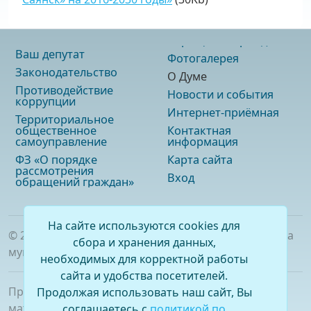
Ваш депутат
Фотогалерея
Законодательство
О Думе
Противодействие
Новости и события
коррупции
Интернет-приёмная
Территориальное
общественное
Контактная
самоуправление
информация
ФЗ «О порядке
Карта сайта
рассмотрения
Вход
обращений граждан»
На сайте используются cookies для
©
2026
. Официальный сайт Думы городского округа
сбора и хранения данных,
муниципального образования «город Саянск»
необходимых для корректной работы
сайта и удобства посетителей.
При полном или частичном использовании
Продолжая использовать наш сайт, Вы
материалов ссылка на сайт обязательна.
соглашаетесь с
политикой по