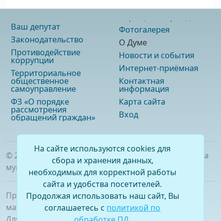
Ваш депутат
Фотогалерея
Законодательство
О Думе
Противодействие
Новости и события
коррупции
Интернет-приёмная
Территориальное
общественное
Контактная
самоуправление
информация
ФЗ «О порядке
Карта сайта
рассмотрения
Вход
обращений граждан»
На сайте используются cookies для
©
2026
. Официальный сайт Думы городского округа
сбора и хранения данных,
муниципального образования «город Саянск»
необходимых для корректной работы
сайта и удобства посетителей.
При полном или частичном использовании
Продолжая использовать наш сайт, Вы
материалов ссылка на сайт обязательна.
соглашаетесь с
политикой по
Для сетевых изданий обязательна гиперссылка на
обработке ПД
.