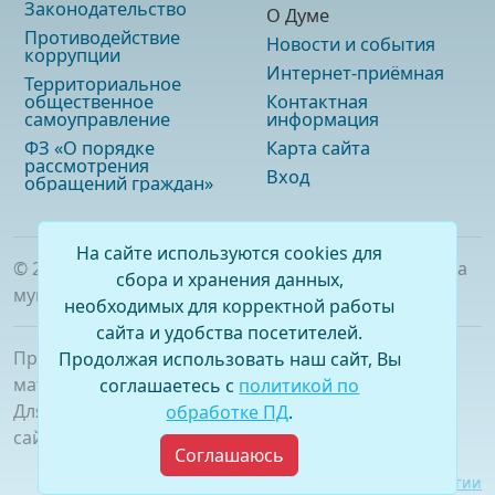
Законодательство
О Думе
Противодействие
Новости и события
коррупции
Интернет-приёмная
Территориальное
общественное
Контактная
самоуправление
информация
ФЗ «О порядке
Карта сайта
рассмотрения
Вход
обращений граждан»
На сайте используются cookies для
©
2026
. Официальный сайт Думы городского округа
сбора и хранения данных,
муниципального образования «город Саянск»
необходимых для корректной работы
сайта и удобства посетителей.
При полном или частичном использовании
Продолжая использовать наш сайт, Вы
материалов ссылка на сайт обязательна.
соглашаетесь с
политикой по
Для сетевых изданий обязательна гиперссылка на
обработке ПД
.
сайт –
www.dumasayansk.ru
Соглашаюсь
Разработка сайта:
Виртуальные технологии