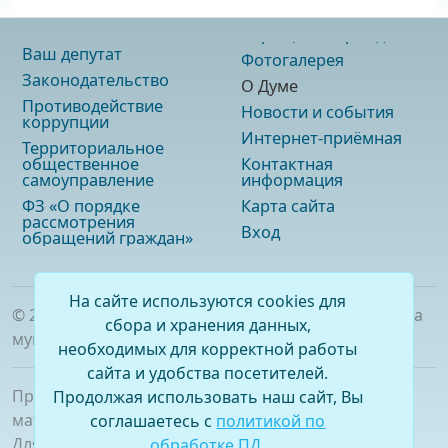
Ваш депутат
Фотогалерея
Законодательство
О Думе
Противодействие
Новости и события
коррупции
Интернет-приёмная
Территориальное
общественное
Контактная
самоуправление
информация
ФЗ «О порядке
Карта сайта
рассмотрения
Вход
обращений граждан»
На сайте используются cookies для
©
2026
. Официальный сайт Думы городского округа
сбора и хранения данных,
муниципального образования «город Саянск»
необходимых для корректной работы
сайта и удобства посетителей.
При полном или частичном использовании
Продолжая использовать наш сайт, Вы
материалов ссылка на сайт обязательна.
соглашаетесь с
политикой по
Для сетевых изданий обязательна гиперссылка на
обработке ПД
.