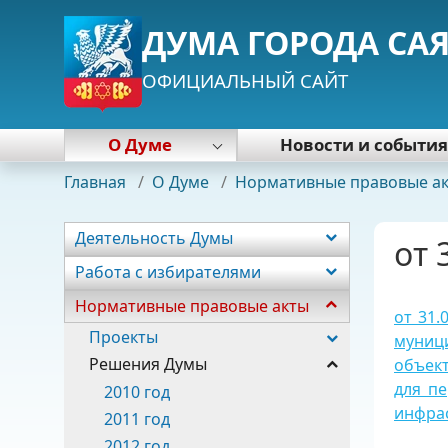
ДУМА ГОРОДА СА
ОФИЦИАЛЬНЫЙ САЙТ
О Думе
Новости и событи
Деятельность Думы
Главная
/
О Думе
/
Нормативные правовые а
Работа с избирателями
Нормативные правовые акты
Деятельность Думы
от 
Почетная грамота Думы
Работа с избирателями
Председатель Думы
Нормативные правовые акты
Депутаты
от 31.
Постоянные комиссии
Проекты
муниц
Фракции
Решения Думы
объект
для п
Аппарат
2010 год
инфрас
2011 год
2012 год