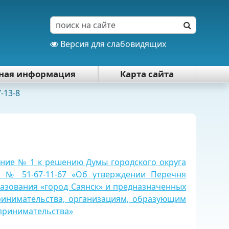
Версия для слабовидящих
тная информация
Карта сайта
-13-8
жение № 1 к решению Думы городского округа
11 № 51-67-11-67 «Об утверждении Перечня
азования «город Саянск» и предназначенных
ринимательства, организациям, образующим
дпринимательства»