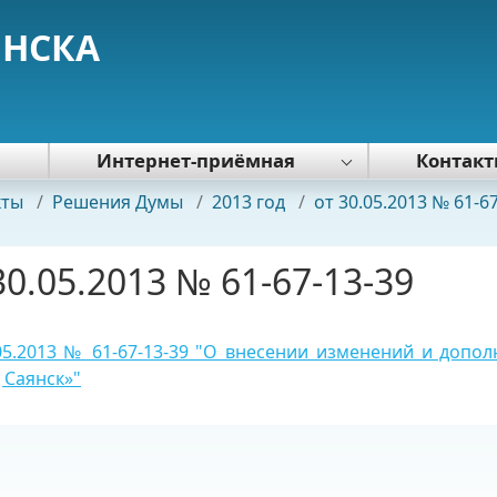
ЯНСКА
я
Интернет-приёмная
Контак
Политика обработки персональных
кты
/
Решения Думы
/
2013 год
/
от 30.05.2013 № 61-6
данных
30.05.2013 № 61-67-13-39
05.2013 № 61-67-13-39 "О внесении изменений и допо
 Саянск»"