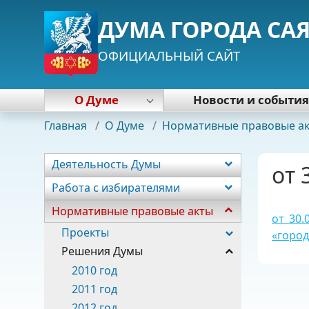
ДУМА ГОРОДА СА
ОФИЦИАЛЬНЫЙ САЙТ
О Думе
Новости и событи
Деятельность Думы
Главная
/
О Думе
/
Нормативные правовые а
Работа с избирателями
Нормативные правовые акты
Деятельность Думы
от 
Почетная грамота Думы
Работа с избирателями
Председатель Думы
Нормативные правовые акты
Депутаты
от 30.
Постоянные комиссии
Проекты
«город
Фракции
Решения Думы
Аппарат
2010 год
2011 год
2012 год