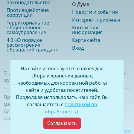
Законодательство
О Думе
Противодействие
Новости и события
коррупции
Интернет-приёмная
Территориальное
общественное
Контактная
самоуправление
информация
ФЗ «О порядке
Карта сайта
рассмотрения
Вход
обращений граждан»
На сайте используются cookies для
©
2026
. Официальный сайт Думы городского округа
сбора и хранения данных,
муниципального образования «город Саянск»
необходимых для корректной работы
сайта и удобства посетителей.
При полном или частичном использовании
Продолжая использовать наш сайт, Вы
материалов ссылка на сайт обязательна.
соглашаетесь с
политикой по
Для сетевых изданий обязательна гиперссылка на
обработке ПД
.
сайт –
www.dumasayansk.ru
Соглашаюсь
Разработка сайта:
Виртуальные технологии