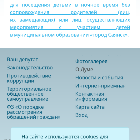
для посещения детьми в ночное время без
сопровождения родителей (лиц,
их замещающих) или лиц, осуществляющих
мероприятия с участием детей
в муниципальном образовании «город Саянск».
Ваш депутат
Фотогалерея
Законодательство
О Думе
Противодействие
Новости и события
коррупции
Интернет-приёмная
Территориальное
общественное
Контактная
самоуправление
информация
ФЗ «О порядке
Карта сайта
рассмотрения
Вход
обращений граждан»
На сайте используются cookies для